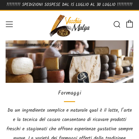
!!!!!!!!! SPEDIZIONI SOSPESE DAL 15 LUGLIO AL 30 LUGLIO !!!!!!!!!!
Ca
Cerca
Menu
Home
›
Formaggi
Formaggi
Da un ingrediente semplice e naturale qual è il latte, l’arte
e la tecnica del casaro consentono di ricavare prodotti
freschi e stagionati che offrono esperienze gustative sempre
nuove. La varietà dei formaggi offerti dalla tradizione