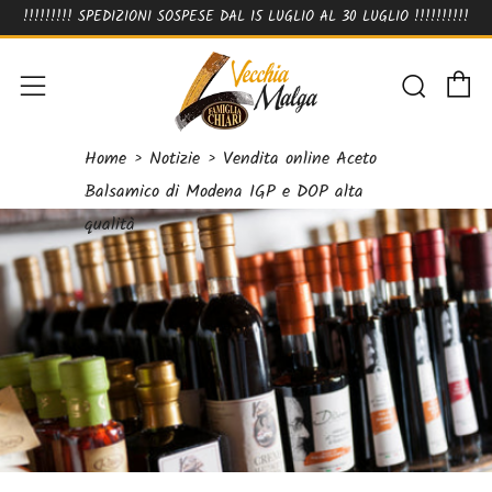
!!!!!!!!! SPEDIZIONI SOSPESE DAL 15 LUGLIO AL 30 LUGLIO !!!!!!!!!!
P
Reche
Menu
Home
›
Notizie
›
Vendita online Aceto
Balsamico di Modena IGP e DOP alta
qualità